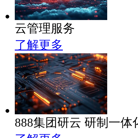
云管理服务
了解更多
888集团研云 研制一