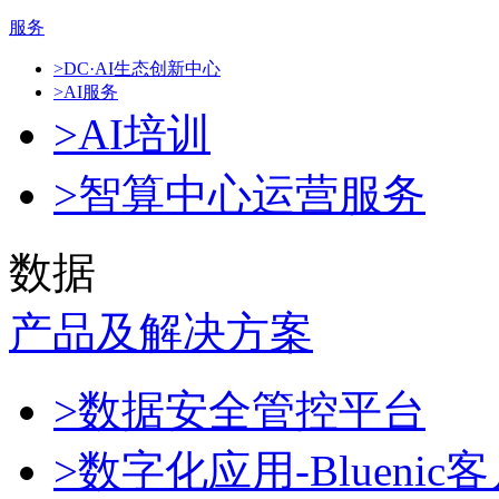
服务
>DC·AI生态创新中心
>AI服务
>AI培训
>智算中心运营服务
数据
产品及解决方案
>数据安全管控平台
>数字化应用-Blueni