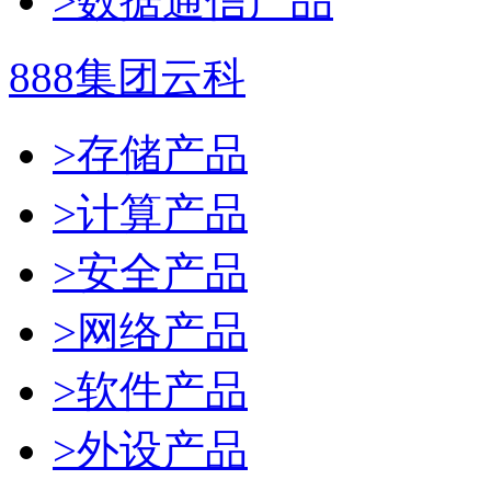
>数据通信产品
888集团云科
>存储产品
>计算产品
>安全产品
>网络产品
>软件产品
>外设产品