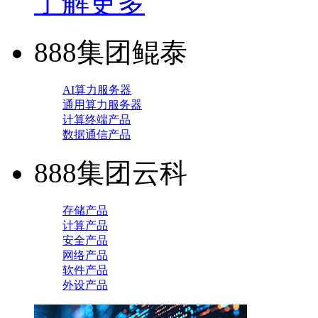
了解更多
888集团鲲泰
AI算力服务器
通用算力服务器
计算终端产品
数据通信产品
888集团云科
存储产品
计算产品
安全产品
网络产品
软件产品
外设产品