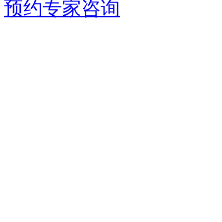
预约专家咨询