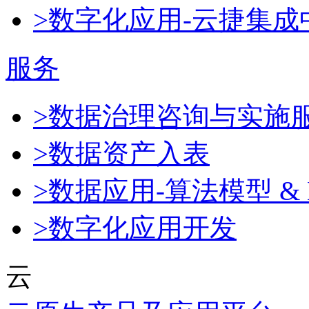
>数字化应用-云捷集成
服务
>数据治理咨询与实施
>数据资产入表
>数据应用-算法模型 & 
>数字化应用开发
云