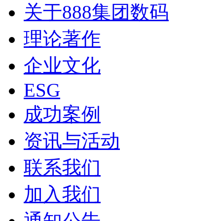
关于888集团数码
理论著作
企业文化
ESG
成功案例
资讯与活动
联系我们
加入我们
通知公告