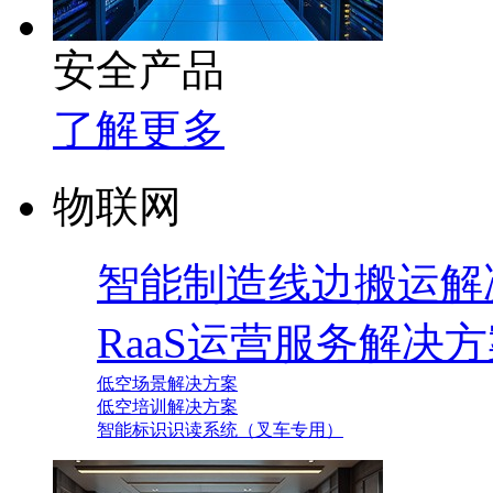
安全产品
了解更多
物联网
智能制造线边搬运解
RaaS运营服务解决
低空场景解决方案
低空培训解决方案
智能标识识读系统（叉车专用）