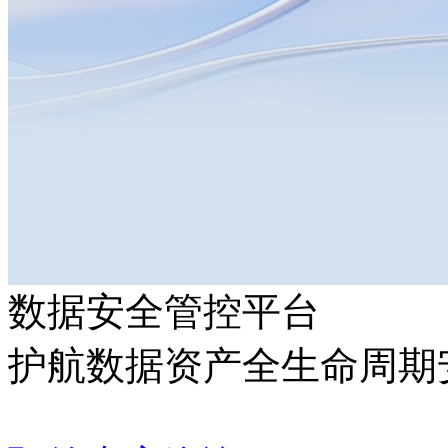
数据安全管控平台
护航数据资产全生命周期