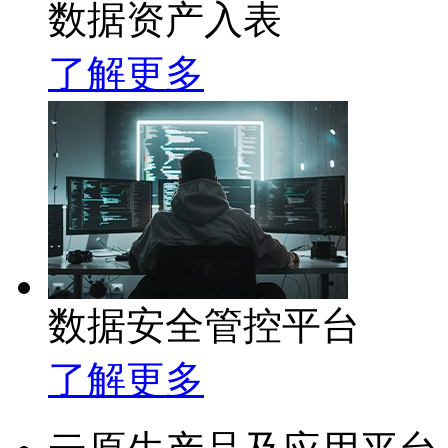
数据资产入表
了解更多
数据安全管控平台
了解更多